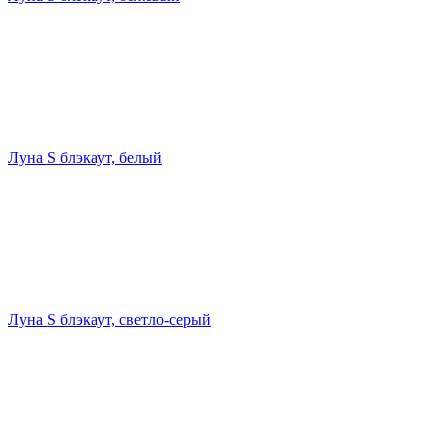
Луна S блэкаут, белый
Луна S блэкаут, светло-серый