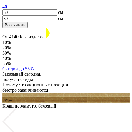
46
см
см
Рассчитать
От 4140 ₽ за изделие
10%
20%
30%
40%
55%
Скидки до 55%
Заказывай сегодня,
получай скидки
Потому что акционные позиции
быстро заканчиваются
-55%
Краш перламутр, бежевый
К