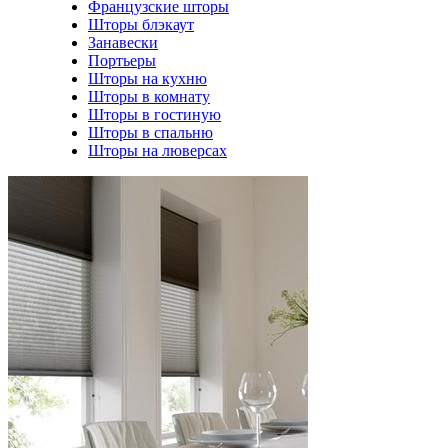
Французские шторы
Шторы блэкаут
Занавески
Портьеры
Шторы на кухню
Шторы в комнату
Шторы в гостиную
Шторы в спальню
Шторы на люверсах