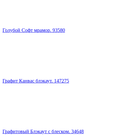
Голубой Софт мрамор. 93580
Графит Канвас блэкаут. 147275
Графитовый Блэкаут с блеском. 34648