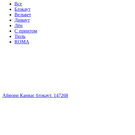
Все
Блэкаут
Вельвет
Димаут
Лён
С принтом
Тюль
ROMA
Айвори Канвас блэкаут. 147268