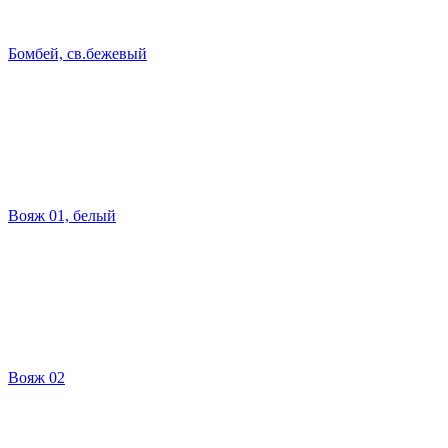
Бомбей, св.бежевый
Вояж 01, белый
Вояж 02