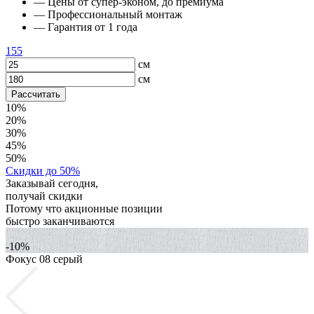
— Цены от супер-эконом, до премиума
— Профессиональный монтаж
— Гарантия от 1 года
155
см
см
Рассчитать
10%
20%
30%
45%
50%
Скидки до 50%
Заказывай сегодня,
получай скидки
Потому что акционные позиции
быстро заканчиваются
-10%
Фокус 08 серый
Ф